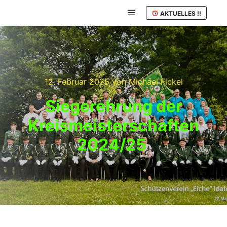
AKTUELLES !!
12. Februar 2025
von
Michael Fickel
Siegerehrung der
Kreismeisterschaften
2024/25